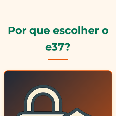
Por que escolher o
e37?