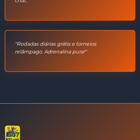
chat."
"Rodadas diárias grátis e torneios
relâmpago. Adrenalina pura!"