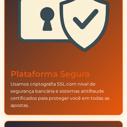
Plataforma Segura
Usamos criptografia SSL com nível de
segurança bancária e sistemas antifraude
certificados para proteger você em todas as
apostas.