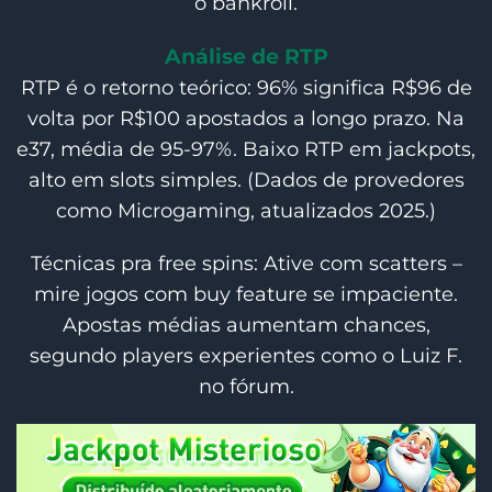
o bankroll.
Análise de RTP
RTP é o retorno teórico: 96% significa R$96 de
volta por R$100 apostados a longo prazo. Na
e37, média de 95-97%. Baixo RTP em jackpots,
alto em slots simples. (Dados de provedores
como Microgaming, atualizados 2025.)
Técnicas pra free spins: Ative com scatters –
mire jogos com buy feature se impaciente.
Apostas médias aumentam chances,
segundo players experientes como o Luiz F.
no fórum.