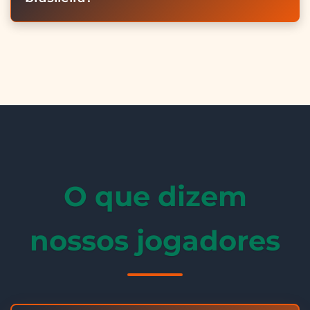
Atuação transparente e aderente às boas
práticas legais. As condições variam por
jurisdição; conheça‑as com antecedência.
O que dizem
nossos jogadores