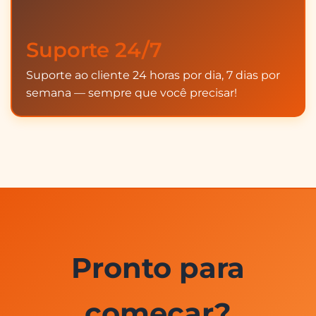
Suporte 24/7
Suporte ao cliente 24 horas por dia, 7 dias por
semana — sempre que você precisar!
Pronto para
começar?