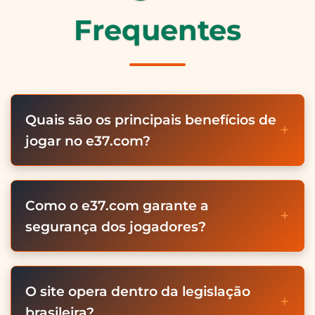
Frequentes
Quais são os principais benefícios de
+
jogar no e37.com?
O
prioriza usabilidade, variedade e bônus.
Cadastre‑se e aproveite condições exclusivas e
Como o e37.com garante a
pagamentos rápidos.
+
segurança dos jogadores?
Segurança de nível bancário: TLS/SSL, WAF e
detecção de anomalias. Jogos certificados por
O site opera dentro da legislação
laboratórios independentes garantem fair play.
+
brasileira?