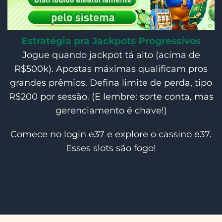
Estratégia pra Jackpots Progressivos
Jogue quando jackpot tá alto (acima de
R$500k). Apostas máximas qualificam pros
grandes prêmios. Defina limite de perda, tipo
R$200 por sessão. (E lembre: sorte conta, mas
gerenciamento é chave!)
Comece no
login e37
e explore o
cassino e37
.
Esses slots são fogo!