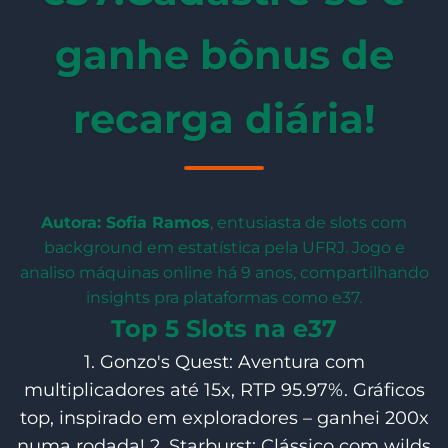
ganhe bônus de
recarga diária!
Autora: Sofia Ramos
, entusiasta de slots com
background em estatística pela UFRJ. Jogo e
analiso máquinas online há 9 anos, compartilhando
insights pra plataformas como e37.
Top 5 Slots na e37
1. Gonzo's Quest: Aventura com
multiplicadores até 15x, RTP 95.97%. Gráficos
top, inspirado em exploradores – ganhei 200x
numa rodada! 2. Starburst: Clássico com wilds