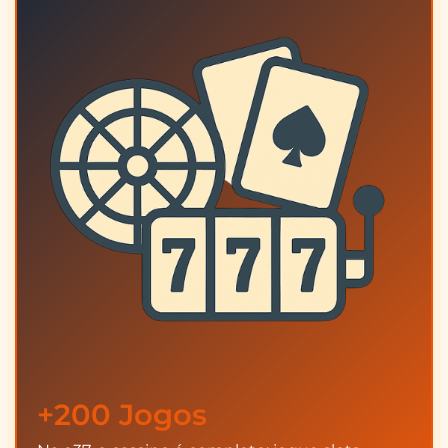
+200 Jogos